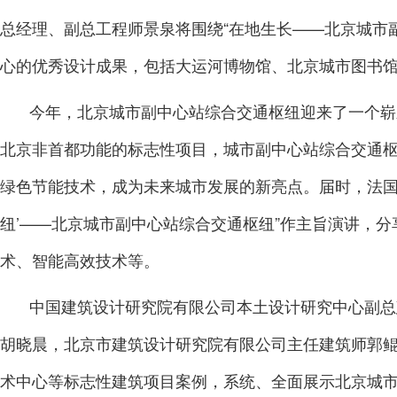
总经理、副总工程师景泉将围绕“在地生长——北京城市
心的优秀设计成果，包括大运河博物馆、北京城市图书
今年，北京城市副中心站综合交通枢纽迎来了一个崭
北京非首都功能的标志性项目，城市副中心站综合交通
绿色节能技术，成为未来城市发展的新亮点。届时，法国A
纽’——北京城市副中心站综合交通枢纽”作主旨演讲，
术、智能高效技术等。
中国建筑设计研究院有限公司本土设计研究中心副总
胡晓晨，北京市建筑设计研究院有限公司主任建筑师郭
术中心等标志性建筑项目案例，系统、全面展示北京城