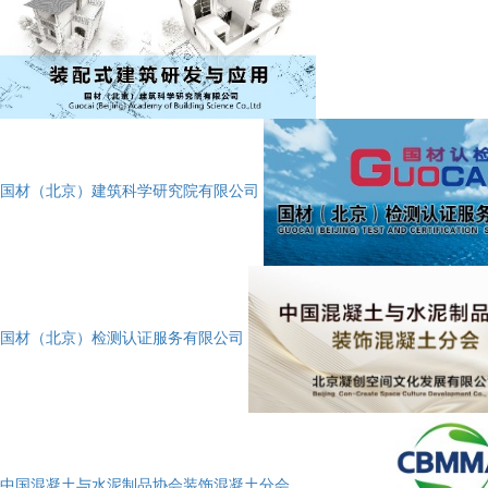
国材（北京）建筑科学研究院有限公司
国材（北京）检测认证服务有限公司
中国混凝土与水泥制品协会装饰混凝土分会