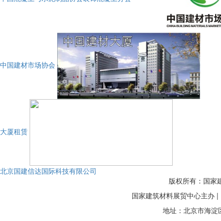
中国建材市场协会
大厦租赁
北京国建信达国际科技有限公司
版权所有：国家建筑
国家建筑材料展贸中心主办 
地址：北京市海淀区