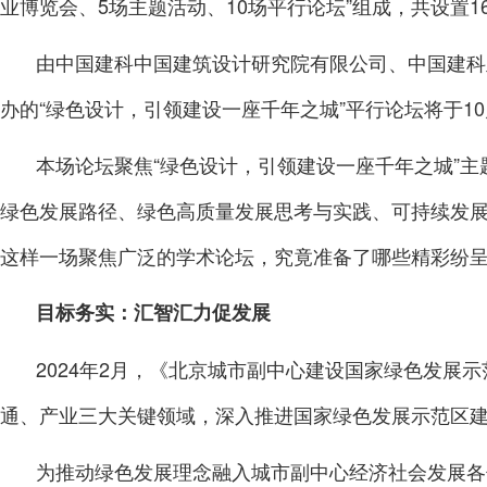
业博览会、5场主题活动、10场平行论坛”组成，共设置1
由中国建科中国建筑设计研究院有限公司、中国建科
办的“绿色设计，引领建设一座千年之城”平行论坛将于1
本场论坛聚焦“绿色设计，引领建设一座千年之城”
绿色发展路径、绿色高质量发展思考与实践、可持续发
这样一场聚焦广泛的学术论坛，究竟准备了哪些精彩纷
目标务实：汇智汇力促发展
2024年2月，《北京城市副中心建设国家绿色发展
通、产业三大关键领域，深入推进国家绿色发展示范区
为推动绿色发展理念融入城市副中心经济社会发展各